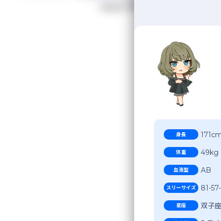
190
検索結果
件
五十
171c
身長
49kg
体重
AB
血液型
81-57
スリーサイズ
双子
星座
今