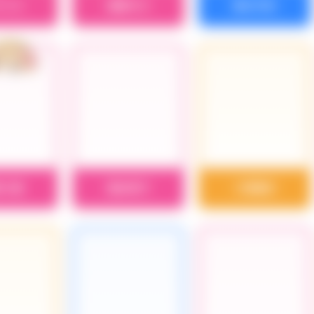
ラリス
栗原ネネ
黒川千秋
賀小春
輿水幸子
小関麗奈