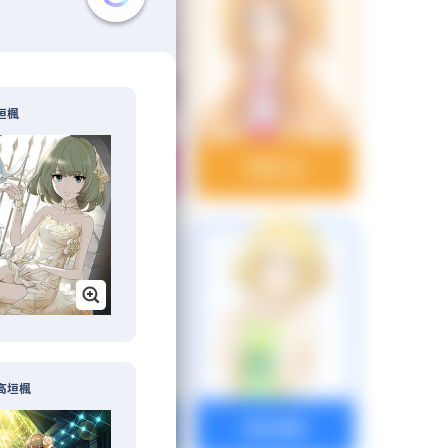
垣楓
一ノ瀬志希
市原仁奈
高垣楓
氏家むつみ
梅木音葉