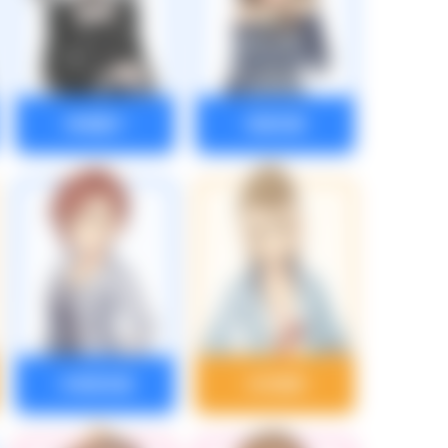
神崎蘭子
岸部彩華
木場真奈美
木村夏樹