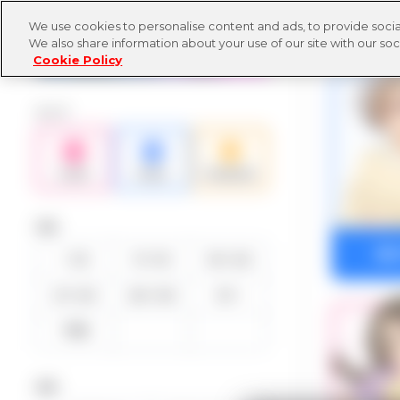
We use cookies to personalise content and ads, to provide social
TOPに戻る
We also share information about your use of our site with our soc
Cookie Policy
タイプ
年齢
相
〜10
11〜15
16〜20
21〜25
26〜30
31〜
不明
身長