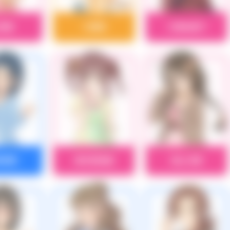
田優
大槻唯
大西由里子
崎泰葉
緒方智絵里
奥山沙織