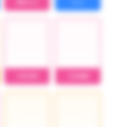
黒埼ちとせ
ケイト
小早川紗枝
小日向美穂