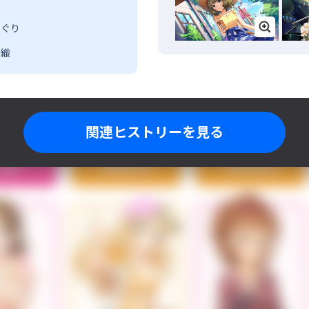
山
めぐり
沙織
関連ヒストリーを見る
上椿
衛藤美紗希
海老原菜帆