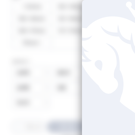
〜149cm
150〜155cm
156〜160cm
161〜165cm
赤西
166〜170cm
171〜175cm
176cm〜
カテゴリー
出身地
誕生月
血液型
星座
利き手
綾瀬
絞り込む