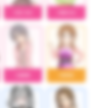
大沼くるみ
大原みちる
乙倉悠貴
片桐早苗