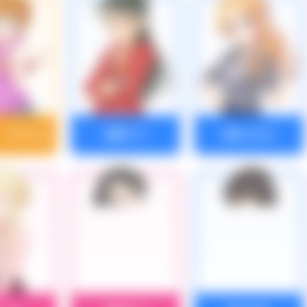
・グラハム
桐野アヤ
桐生つかさ