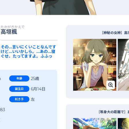
たかがきかえで
高垣楓
［神秘の女神］高
その…言いにくいことなんです
嵐響子
池袋晶葉
伊集院惠
けど…いいかしら。…あの…寝
ぐせ、たってますよ。ふふっ
m
25歳
年齢
6月14日
誕生日
左
利き手
-83
［等身大の距離で］
座
井加奈
井村雪菜
上田鈴帆