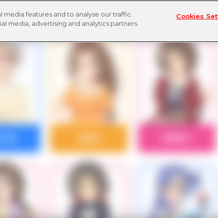
 media features and to analyse our traffic.
Cookies Set
ial media, advertising and analytics partners.
川千夏
愛野渚
相原雪乃