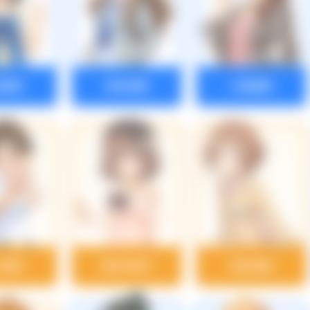
条春菜
神谷奈緒
川島瑞樹
川真尋
喜多日菜子
喜多見柚