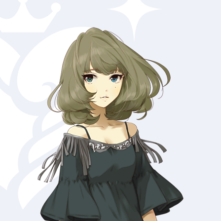
瑛梨華
浅野風香
浅利七海
穂乃香
荒木比奈
有浦柑奈