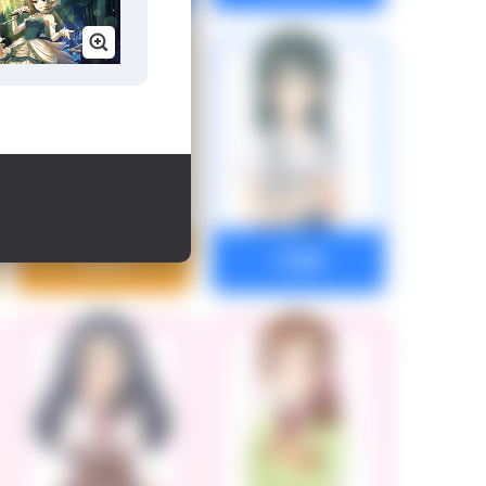
及川雫
大石泉