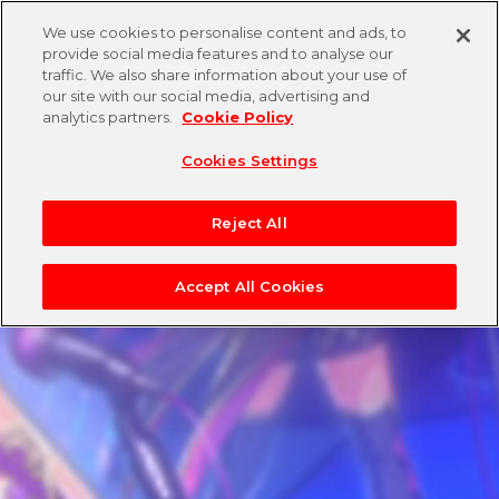
We use cookies to personalise content and ads, to
provide social media features and to analyse our
traffic. We also share information about your use of
our site with our social media, advertising and
analytics partners.
Cookie Policy
Cookies Settings
Reject All
Accept All Cookies