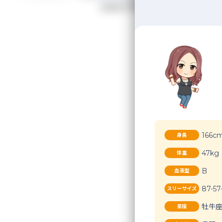
190
検索結果
件
五十
166c
身長
47kg
体重
B
血液型
87-57
スリーサイズ
牡牛
星座
今