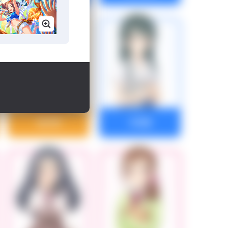
及川雫
大石泉