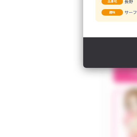
長野
出身地
サー
趣味
江