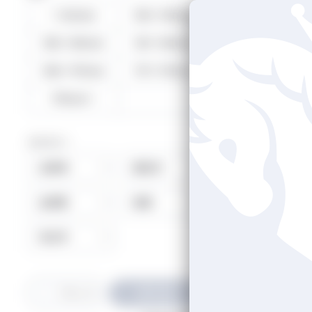
〜149cm
150〜155cm
156〜160cm
161〜165cm
赤西
166〜170cm
171〜175cm
176cm〜
カテゴリー
出身地
誕生月
血液型
星座
利き手
綾瀬
絞り込む