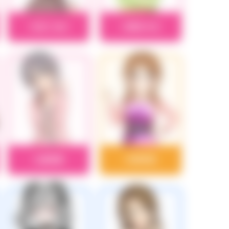
大沼くるみ
大原みちる
乙倉悠貴
片桐早苗