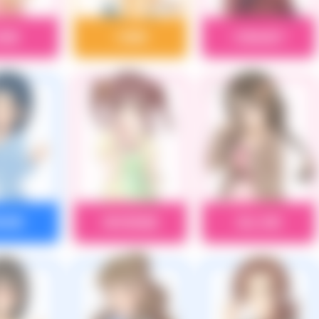
田優
大槻唯
大西由里子
崎泰葉
緒方智絵里
奥山沙織