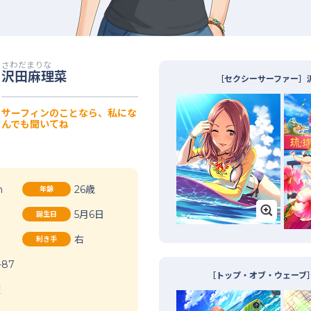
さわだまりな
沢田麻理菜
［セクシーサーファー］
サーフィンのことなら、私にな
嵐響子
池袋晶葉
伊集院惠
んでも聞いてね
m
26歳
年齢
5月6日
誕生日
右
利き手
-87
［トップ・オブ・ウェーブ
座
井加奈
井村雪菜
上田鈴帆