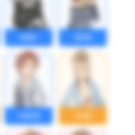
神崎蘭子
岸部彩華
木場真奈美
木村夏樹