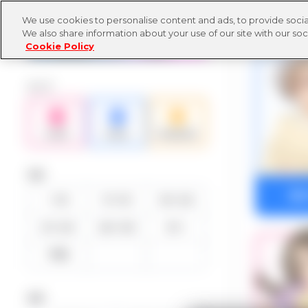
We use cookies to personalise content and ads, to provide social
TOPに戻る
We also share information about your use of our site with our soc
Cookie Policy
タイプ
年齢
相
〜10
11〜15
16〜20
21〜25
26〜30
31〜
不明
身長