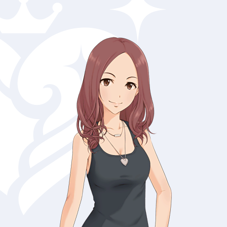
瑛梨華
浅野風香
浅利七海
穂乃香
荒木比奈
有浦柑奈