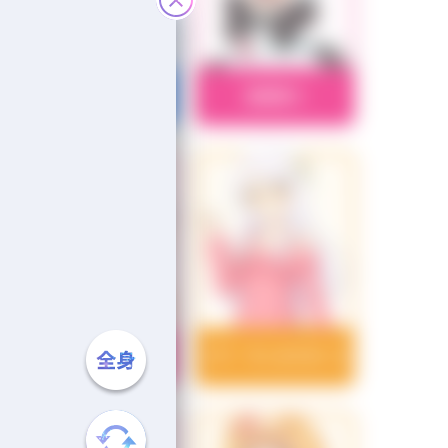
アナスタシア
安部菜々
安斎都
イヴ・サンタクロース