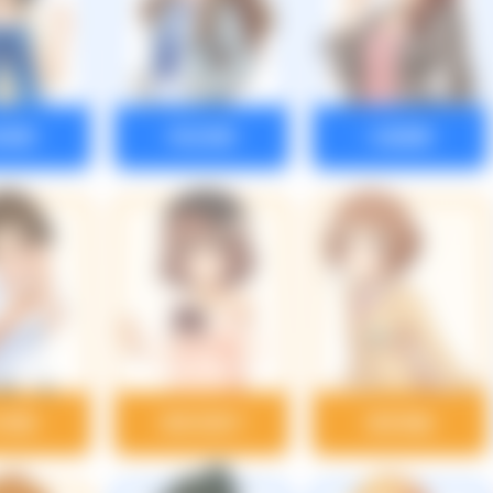
条春菜
神谷奈緒
川島瑞樹
川真尋
喜多日菜子
喜多見柚