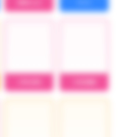
黒埼ちとせ
ケイト
小早川紗枝
小日向美穂