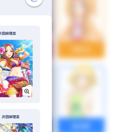
沢田麻理菜
一ノ瀬志希
市原仁奈
］沢田麻理菜
氏家むつみ
梅木音葉