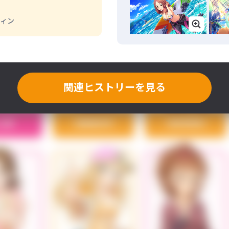
フィン
関連ヒストリーを見る
上椿
衛藤美紗希
海老原菜帆