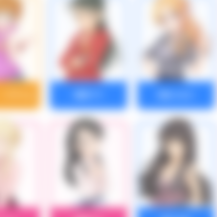
・グラハム
桐野アヤ
桐生つかさ