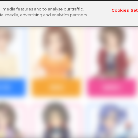
 media features and to analyse our traffic.
Cookies Set
ial media, advertising and analytics partners.
川千夏
愛野渚
相原雪乃