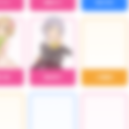
ラリス
栗原ネネ
黒川千秋
賀小春
輿水幸子
小関麗奈