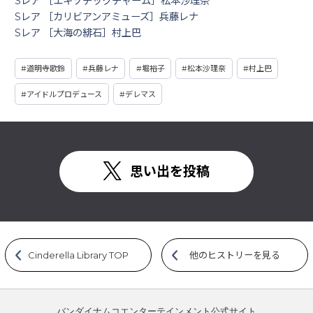
Sレア ［エキゾチックチャーム］松本沙理奈
Sレア ［カリビアンアミューズ］兵藤レナ
Sレア ［大海の緋石］村上巴
#
道明寺歌鈴
#
兵藤レナ
#
堀裕子
#
松本沙理奈
#
村上巴
#
アイドルプロデュース
#
デレマス
思い出を投稿
Cinderella Library TOP
他のヒストリーを見る
バンダイナムコエンターテインメント公式サイト